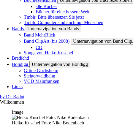
Buchrezensionen
Unternavigation von Buchrezensionen
alle Bücher
Bücher für eine bessere Welt
Tmblr: Bitte übersetzen Sie jetzt
Tmblr: Computer sind auch nur Menschen
Bands
Unternavigation von Bands
Band MehrBlick
Band ClipArt (bis 2008)
Unternavigation von Band ClipA
CD
Songs von Heiko Kuschel
Bredichd
Bolidigg
Unternavigation von Bolidigg
Grüne Gochsheim
Steigerwaldbahn
VCD Mainfranken
Links
by Dr. Radut
Willkommen
Image
Heiko Kuschel Foto: Nike Bodenbach