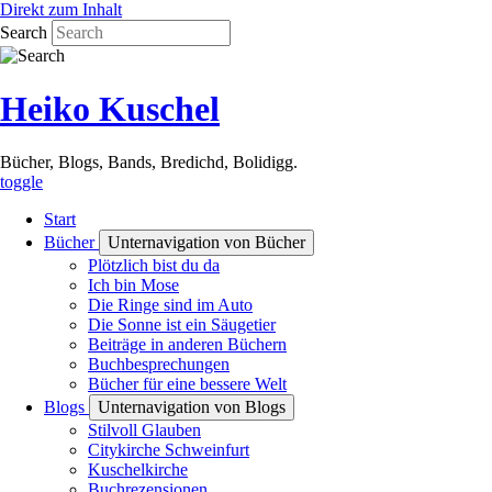
Direkt zum Inhalt
Search
Heiko Kuschel
Bücher, Blogs, Bands, Bredichd, Bolidigg.
toggle
Start
Bücher
Unternavigation von Bücher
Plötzlich bist du da
Ich bin Mose
Die Ringe sind im Auto
Die Sonne ist ein Säugetier
Beiträge in anderen Büchern
Buchbesprechungen
Bücher für eine bessere Welt
Blogs
Unternavigation von Blogs
Stilvoll Glauben
Citykirche Schweinfurt
Kuschelkirche
Buchrezensionen