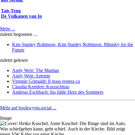
Tais Teng
De Vulkanen van Io
Mehr ...
zuletzt begonnen ...
Kim Stanley Robinson, Kim Stanley Robinson: Ministry for the
Future
zuletzt gelesen
Andy Weir: The Martian
Andy Weir: Artemis
Virginie Grimaldi: Il nous restera ça
Claudia Kemfert: Kurzschluss
Andreas Eschbach: Ins fahle Herz des Sommers
Mehr auf bookwyrm.social ...
Image