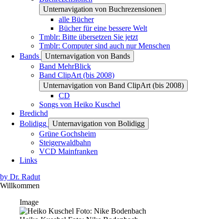
Unternavigation von Buchrezensionen
alle Bücher
Bücher für eine bessere Welt
Tmblr: Bitte übersetzen Sie jetzt
Tmblr: Computer sind auch nur Menschen
Bands
Unternavigation von Bands
Band MehrBlick
Band ClipArt (bis 2008)
Unternavigation von Band ClipArt (bis 2008)
CD
Songs von Heiko Kuschel
Bredichd
Bolidigg
Unternavigation von Bolidigg
Grüne Gochsheim
Steigerwaldbahn
VCD Mainfranken
Links
by Dr. Radut
Willkommen
Image