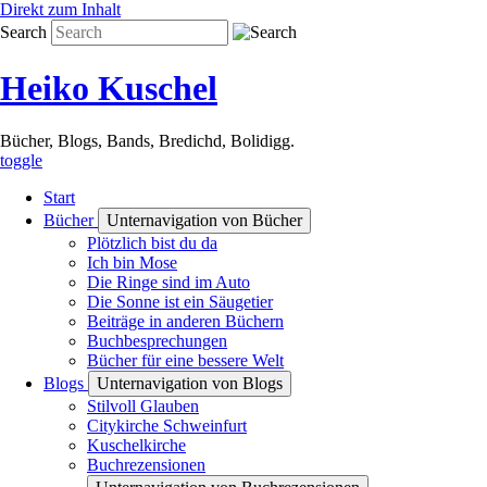
Direkt zum Inhalt
Search
Heiko Kuschel
Bücher, Blogs, Bands, Bredichd, Bolidigg.
toggle
Start
Bücher
Unternavigation von Bücher
Plötzlich bist du da
Ich bin Mose
Die Ringe sind im Auto
Die Sonne ist ein Säugetier
Beiträge in anderen Büchern
Buchbesprechungen
Bücher für eine bessere Welt
Blogs
Unternavigation von Blogs
Stilvoll Glauben
Citykirche Schweinfurt
Kuschelkirche
Buchrezensionen