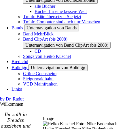
Unternavigation von Buchrezensionen
alle Bücher
Bücher für eine bessere Welt
Tmblr: Bitte übersetzen Sie jetzt
Tmblr: Computer sind auch nur Menschen
Bands
Unternavigation von Bands
Band MehrBlick
Band ClipArt (bis 2008)
Unternavigation von Band ClipArt (bis 2008)
CD
Songs von Heiko Kuschel
Bredichd
Bolidigg
Unternavigation von Bolidigg
Grüne Gochsheim
Steigerwaldbahn
VCD Mainfranken
Links
by Dr. Radut
Willkommen
Ihr sollt in
Image
Freuden
ausziehen und
Heiko Kuschel Foto: Nike Bodenbach