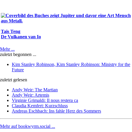
Tais Teng
De Vulkanen van Io
Mehr ...
zuletzt begonnen ...
Kim Stanley Robinson, Kim Stanley Robinson: Ministry for the
Future
zuletzt gelesen
Andy Weir: The Martian
Andy Weir: Artemis
Virginie Grimaldi: Il nous restera ça
Claudia Kemfert: Kurzschluss
Andreas Eschbach: Ins fahle Herz des Sommers
Mehr auf bookwyrm.social ...