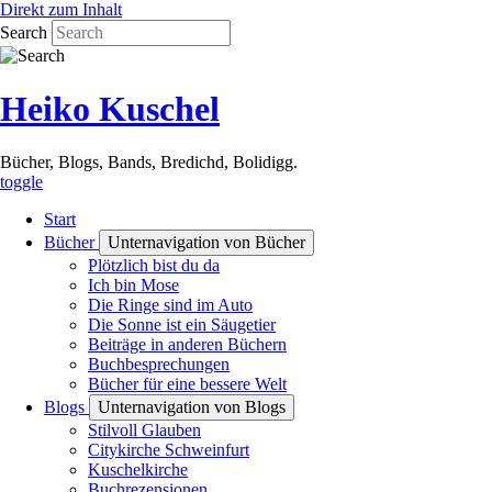
Direkt zum Inhalt
Search
Heiko Kuschel
Bücher, Blogs, Bands, Bredichd, Bolidigg.
toggle
Start
Bücher
Unternavigation von Bücher
Plötzlich bist du da
Ich bin Mose
Die Ringe sind im Auto
Die Sonne ist ein Säugetier
Beiträge in anderen Büchern
Buchbesprechungen
Bücher für eine bessere Welt
Blogs
Unternavigation von Blogs
Stilvoll Glauben
Citykirche Schweinfurt
Kuschelkirche
Buchrezensionen