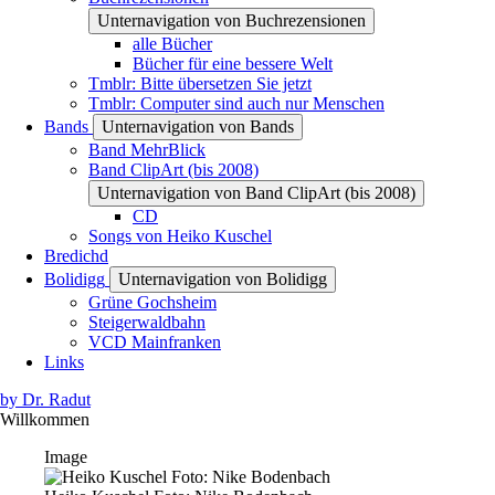
Unternavigation von Buchrezensionen
alle Bücher
Bücher für eine bessere Welt
Tmblr: Bitte übersetzen Sie jetzt
Tmblr: Computer sind auch nur Menschen
Bands
Unternavigation von Bands
Band MehrBlick
Band ClipArt (bis 2008)
Unternavigation von Band ClipArt (bis 2008)
CD
Songs von Heiko Kuschel
Bredichd
Bolidigg
Unternavigation von Bolidigg
Grüne Gochsheim
Steigerwaldbahn
VCD Mainfranken
Links
by Dr. Radut
Willkommen
Image