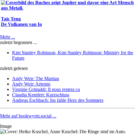
Tais Teng
De Vulkanen van Io
Mehr ...
zuletzt begonnen ...
Kim Stanley Robinson, Kim Stanley Robinson: Ministry for the
Future
zuletzt gelesen
Andy Weir: The Martian
Andy Weir: Artemis
Virginie Grimaldi: Il nous restera ça
Claudia Kemfert: Kurzschluss
Andreas Eschbach: Ins fahle Herz des Sommers
Mehr auf bookwyrm.social ...
Image