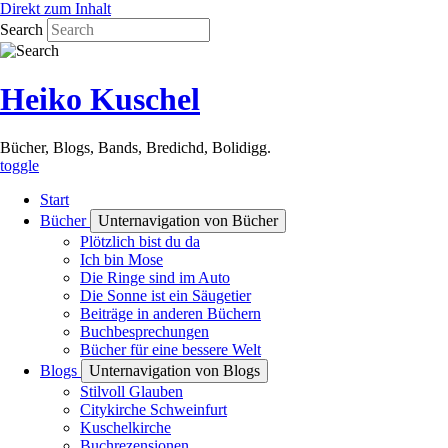
Direkt zum Inhalt
Search
Heiko Kuschel
Bücher, Blogs, Bands, Bredichd, Bolidigg.
toggle
Start
Bücher
Unternavigation von Bücher
Plötzlich bist du da
Ich bin Mose
Die Ringe sind im Auto
Die Sonne ist ein Säugetier
Beiträge in anderen Büchern
Buchbesprechungen
Bücher für eine bessere Welt
Blogs
Unternavigation von Blogs
Stilvoll Glauben
Citykirche Schweinfurt
Kuschelkirche
Buchrezensionen