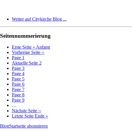
Weiter auf Citykirche Blog ...
Seitennummerierung
Erste Seite
« Anfang
Vorherige Seite
‹‹
Page
1
Aktuelle Seite
2
Page
3
Page
4
Page
5
Page
6
Page
7
Page
8
Page
9
…
Nächste Seite
››
Letzte Seite
Ende »
BlogStartseite abonnieren