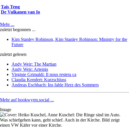
Tais Teng
De Vulkanen van Io
Mehr ...
zuletzt begonnen ...
Kim Stanley Robinson, Kim Stanley Robinson: Ministry for the
Future
zuletzt gelesen
Andy Weir: The Martian
Andy Weir: Artemis
Virginie Grimaldi: Il nous restera ça
Claudia Kemfert: Kurzschluss
Andreas Eschbach: Ins fahle Herz des Sommers
Mehr auf bookwyrm.social ...
Image