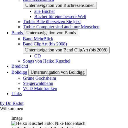
Unternavigation von Buchrezensionen
alle Bücher
Bücher für eine bessere Welt
Tmblr: Bitte übersetzen Sie jetzt
Tmblr: Computer sind auch nur Menschen
Bands
Unternavigation von Bands
Band MehrBlick
Band ClipArt (bis 2008)
Unternavigation von Band ClipArt (bis 2008)
CD
Songs von Heiko Kuschel
Bredichd
Bolidigg
Unternavigation von Bolidigg
Grüne Gochsheim
Steigerwaldbahn
VCD Mainfranken
Links
by Dr. Radut
Willkommen
Image