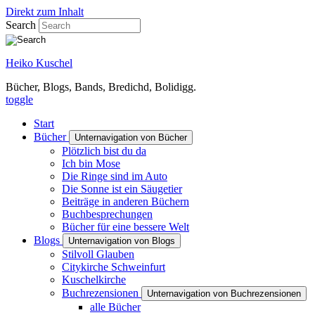
Direkt zum Inhalt
Search
Heiko Kuschel
Bücher, Blogs, Bands, Bredichd, Bolidigg.
toggle
Start
Bücher
Unternavigation von Bücher
Plötzlich bist du da
Ich bin Mose
Die Ringe sind im Auto
Die Sonne ist ein Säugetier
Beiträge in anderen Büchern
Buchbesprechungen
Bücher für eine bessere Welt
Blogs
Unternavigation von Blogs
Stilvoll Glauben
Citykirche Schweinfurt
Kuschelkirche
Buchrezensionen
Unternavigation von Buchrezensionen
alle Bücher