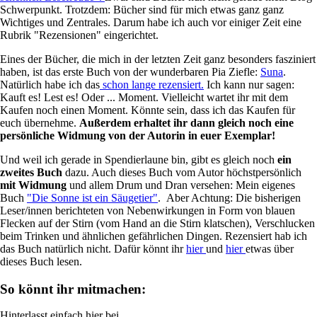
Schwerpunkt. Trotzdem: Bücher sind für mich etwas ganz ganz
Wichtiges und Zentrales. Darum habe ich auch vor einiger Zeit eine
Rubrik "Rezensionen" eingerichtet.
Eines der Bücher, die mich in der letzten Zeit ganz besonders fasziniert
haben, ist das erste Buch von der wunderbaren Pia Ziefle:
Suna
.
Natürlich habe ich das
schon lange rezensiert.
Ich kann nur sagen:
Kauft es! Lest es! Oder ... Moment. Vielleicht wartet ihr mit dem
Kaufen noch einen Moment. Könnte sein, dass ich das Kaufen für
euch übernehme.
Außerdem erhaltet ihr dann gleich noch eine
persönliche Widmung von der Autorin in euer Exemplar!
Und weil ich gerade in Spendierlaune bin, gibt es gleich noch
ein
zweites Buch
dazu. Auch dieses Buch vom Autor höchstpersönlich
mit Widmung
und allem Drum und Dran versehen: Mein eigenes
Buch
"Die Sonne ist ein Säugetier"
. Aber Achtung: Die bisherigen
Leser/innen berichteten von Nebenwirkungen in Form von blauen
Flecken auf der Stirn (vom Hand an die Stirn klatschen), Verschlucken
beim Trinken und ähnlichen gefährlichen Dingen. Rezensiert hab ich
das Buch natürlich nicht. Dafür könnt ihr
hier
und
hier
etwas über
dieses Buch lesen.
So könnt ihr mitmachen:
Hinterlasst einfach hier bei