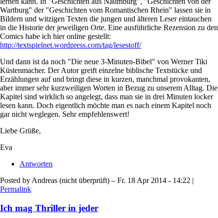
lernen kann. In "Geschichten aus Naumburg", "Geschichten von der
Wartburg" der "Geschichten vom Romantischen Rhein" lassen sie in
Bildern und witzigen Texten die jungen und älteren Leser eintauchen
in die Historie der jeweiligen Orte. Eine ausführliche Rezension zu den
Comics habe ich hier online gestellt:
http://textspielnet.wordpress.com/tag/lesestoff/
Und dann ist da noch "Die neue 3-Minuten-Bibel" von Werner Tiki
Küstenmacher. Der Autor greift einzelne biblische Textstücke und
Erzählungen auf und bringt diese in kurzen, manchmal provokanten,
aber immer sehr kurzweiligen Worten in Bezug zu unserem Alltag. Die
Kapitel sind wirklich so angelegt, dass man sie in drei Minuten locker
lesen kann. Doch eigentlich möchte man es nach einem Kapitel noch
gar nicht weglegen. Sehr empfehlenswert!
Liebe Grüße,
Eva
Antworten
Posted by
Andreas (nicht überprüft)
– Fr. 18 Apr 2014 - 14:22 |
Permalink
Ich mag Thriller in jeder