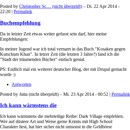
Posted by
Christopher Sc… (nicht überprüft)
– Di. 22 Apr 2014 -
22:20 |
Permalink
Buchempfehlung
Da in letzter Zeit etwas weiter gefasst sein darf, hier meine
Empfehlungen:
In meiner Jugend war ich total vernarrt in das Buch "Kosaken gegen
Kutschum Khan". In letzer Zeit (die letzten 3 Jahre?) fand ich die
"Stadt der träumenden Bücher" einfach genial.
PS: Endlich mal ein weiterer deutscher Blog, der mit Drupal gemacht
wurde :)
Antworten
Posted by
Jutta (nicht überprüft)
– Mi. 23 Apr 2014 - 00:52 |
Permalink
Ich kann wärmstens die
Ich kann wärmstens die mehrteilige Reihe: Dark Village empfehlen.
Wer auf düstere Art und Weise gerne Krimis mit High School
Charakter liest, hat hier sicher nicht umsonst in die Geldbörse