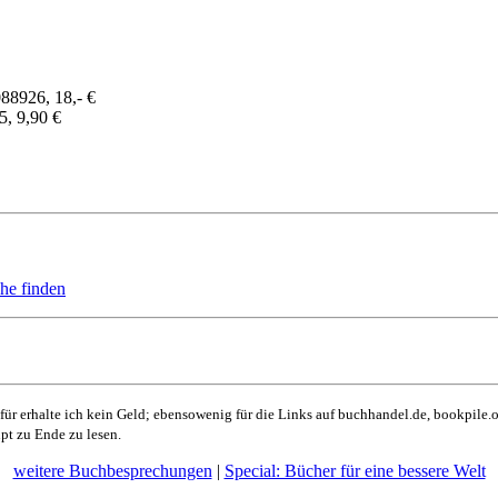
88926, 18,- €
, 9,90 €
he finden
für erhalte ich kein Geld; ebensowenig für die Links auf buchhandel.de, bookpile.or
upt zu Ende zu lesen.
weitere Buchbesprechungen
|
Special: Bücher für eine bessere Welt