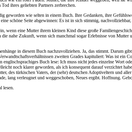
 Tod ihres geliebten Partners zerbrechen.
ig geworden wie selten in einem Buch. Ihre Gedanken, ihre Gefühlswel
ne schöne Seite abgewinnen: Es ist in sich stimmig, nachvollziehbar, 
sein, wenn eine Mutter ihrem kleinen Kind diese große Familiengeschich
 in die nahe Zukunft, wenn sich manchmal sogar Erlebnisse von Mutter
ammenhänge in diesem Buch nachzuvollziehen. Ja, das stimmt. Darum g
ei Verwandtschaftsverhältnissen zweiten Grades kapituliert: Was ist ei
in englischsprachiges Buch lese: Ich muss nicht jedes einzelne Wort o
lleicht noch klarer geworden, als ich konsequent darauf verzichtet hab
tter, des türkischen Vaters, der (sehr) deutschen Adoptiveltern und a
Ende, lang verleugnet und weggeschoben, Neues ergibt. Hoffnung. Gebo
l lesen.