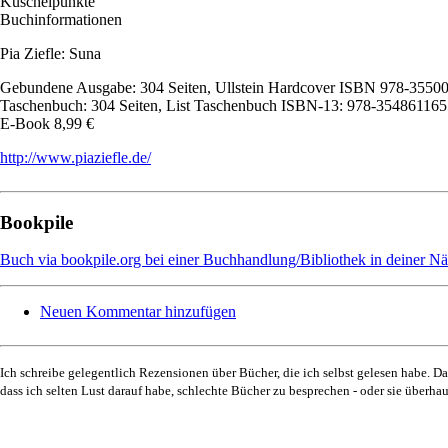
Kuschelpunkte
Buchinformationen
Pia Ziefle: Suna
Gebundene Ausgabe: 304 Seiten, Ullstein Hardcover ISBN 978-35500
Taschenbuch: 304 Seiten, List Taschenbuch ISBN-13: 978-3548611655
E-Book 8,99 €
http://www.piaziefle.de/
Bookpile
Buch via bookpile.org bei einer Buchhandlung/Bibliothek in deiner Nä
Neuen Kommentar hinzufügen
Ich schreibe gelegentlich Rezensionen über Bücher, die ich selbst gelesen habe. Da
dass ich selten Lust darauf habe, schlechte Bücher zu besprechen - oder sie überha