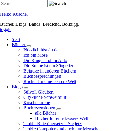
Direkt
Search
zum
Inhalt
Heiko Kuschel
Bücher, Blogs, Bands, Bredichd, Bolidigg.
toggle
Start
Bücher
Unternavigation
Plötzlich bist du da
von
Ich bin Mose
Bücher
Die Ringe sind im Auto
Die Sonne ist ein Säugetier
Beiträge in anderen Büchern
Buchbesprechungen
Bücher für eine bessere Welt
Blogs
Unternavigation
Stilvoll Glauben
von
Citykirche Schweinfurt
Blogs
Kuschelkirche
Buchrezensionen
Unternavigation
alle Bücher
von
Bücher für eine bessere Welt
Buchrezensionen
Tmblr: Bitte übersetzen Sie jetzt
Tmblr: Computer sind auch nur Menschen