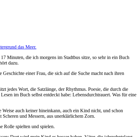
17 Minuten, die ich morgens im Stadtbus sitze, so sehr in ein Buch
hört dazu.
ie Geschichte einer Frau, die sich auf die Suche macht nach ihren
tzt jedes Wort, die Satzlänge, der Rhythmus. Poesie, die durch die
en Lesen im Buch selbst entdeckt habe: Lebensdurchtrauert. Was für eine
se Weise auch keiner hineinkann, auch ein Kind nicht, und schon
it Scheren und Messern, aus unerklärlichem Zorn.
 Rolle spielten und spielen.
ssen: Dort wird mein Kind es besser haben. Väter, die jahrzehntelang