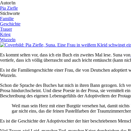
Autor/in
Pia Ziefle
Stichworte
Familie
Geschichte
Trauer
Krieg
Wurzeln
Es kommt selten vor, dass ich ein Buch ein zweites Mal lese. Suna von
vertiefe, dass ich völlig überrascht und auch leicht enttäuscht (kann n
Es ist die Familiengeschichte einer Frau, die von Deutschen adoptiert 
Wurzeln.
Schon die Sprache des Buches hat mich in ihren Bann gezogen. Ich verm
Prosa hindurchscheint. Und diese Poesie in der Prosa, sie vermittelt e
Beschreibung des eigenen Lebensgefühls der Adoptiveltern der Protago
Weil man sein Herz mit einer Burgtür versehen hat, damit nichts
gar nicht eins, das die feinen Pastellfarben der Traumzimmerch
Es ist die Geschichte der Adoptivtochter der hier beschriebenen Mensc
Viel Trauer, viel Leid, mancher Tod, mancher Krieg durchziehen das Bu