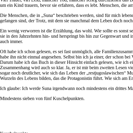
um ein Kind trauern, bevor sie erfahren, dass es lebt. Menschen, die am
Die Menschen, die in „Suna“ beschrieben werden, sind für mich lebend
gefangen sind, der Trotz, mit dem sie manchmal dem Leben doch noch ei
Ein wenig verworren ist die Erzählung, das wohl. Wie sollte es sonst 
sie in den Jahrzehnten hin- und herspringt bis hin zur Gegenwart und
auch immer.
Oft habe ich schon gelesen, es sei fast unmöglich, alle Familienzus
habe ihn nicht einmal angesehen. Selbst bin ich ja einer, der schon b
Darum habe ich das Buch in dieser Hinsicht einfach gelesen, wie ich e
Zusammenhang wird auch so klar. Ja, er ist mir beim zweiten Lesen vie
sogar noch deutlicher, wie sich das Leben der „restjugoslawischen“ Mu
Wurzeln des Lebens bilden, das die Protagonistin führt. Wie sich am 
Ich glaube: Ich werde Suna irgendwann noch mindestens ein drittes Ma
Mindestens sieben von fünf Kuschelpunkten.