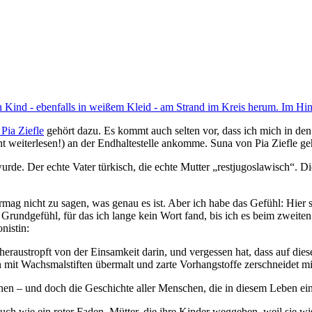
Pia Ziefle
gehört dazu. Es kommt auch selten vor, dass ich mich in den 
icht weiterlesen!) an der Endhaltestelle ankomme. Suna von Pia Ziefle ge
wurde. Der echte Vater türkisch, die echte Mutter „restjugoslawisch“. D
ag nicht zu sagen, was genau es ist. Aber ich habe das Gefühl: Hier si
in Grundgefühl, für das ich lange kein Wort fand, bis ich es beim zweit
nistin:
 heraustropft von der Einsamkeit darin, und vergessen hat, dass auf die
en mit Wachsmalstiften übermalt und zarte Vorhangstoffe zerschneidet m
hen – und doch die Geschichte aller Menschen, die in diesem Leben eine
ch wie ein roter Faden. Mütter, die ihre Kinder weggeben, weil sie wi