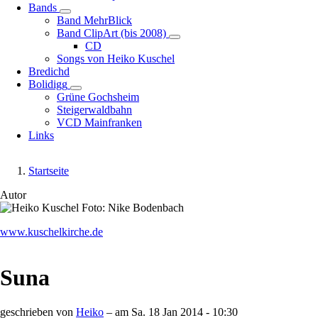
Bands
Unternavigation
Band MehrBlick
von
Band ClipArt (bis 2008)
Bands
Unternavigation
CD
von
Songs von Heiko Kuschel
Band
Bredichd
ClipArt
Bolidigg
Unternavigation
(bis
Grüne Gochsheim
von
2008)
Steigerwaldbahn
Bolidigg
VCD Mainfranken
Links
Startseite
Pfadnavigation
Autor
Image
www.kuschelkirche.de
Suna
geschrieben von
Heiko
– am
Sa. 18 Jan 2014 - 10:30