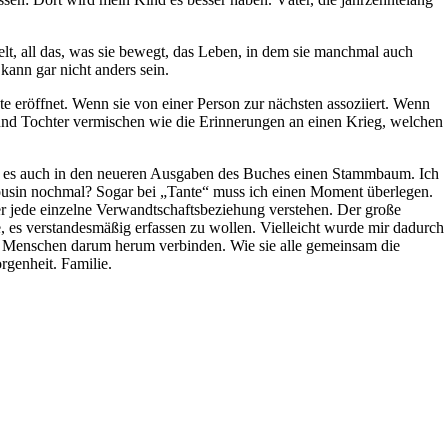
t, all das, was sie bewegt, das Leben, in dem sie manchmal auch
kann gar nicht anders sein.
te eröffnet. Wenn sie von einer Person zur nächsten assoziiert. Wenn
 und Tochter vermischen wie die Erinnerungen an einen Krieg, welchen
ibt es auch in den neueren Ausgaben des Buches einen Stammbaum. Ich
n Cousin nochmal? Sogar bei „Tante“ muss ich einen Moment überlegen.
der jede einzelne Verwandtschaftsbeziehung verstehen. Der große
e, es verstandesmäßig erfassen zu wollen. Vielleicht wurde mir dadurch
ller Menschen darum herum verbinden. Wie sie alle gemeinsam die
rgenheit. Familie.