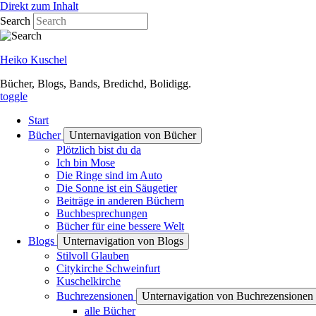
Direkt zum Inhalt
Search
Heiko Kuschel
Bücher, Blogs, Bands, Bredichd, Bolidigg.
toggle
Start
Bücher
Unternavigation von Bücher
Plötzlich bist du da
Ich bin Mose
Die Ringe sind im Auto
Die Sonne ist ein Säugetier
Beiträge in anderen Büchern
Buchbesprechungen
Bücher für eine bessere Welt
Blogs
Unternavigation von Blogs
Stilvoll Glauben
Citykirche Schweinfurt
Kuschelkirche
Buchrezensionen
Unternavigation von Buchrezensionen
alle Bücher