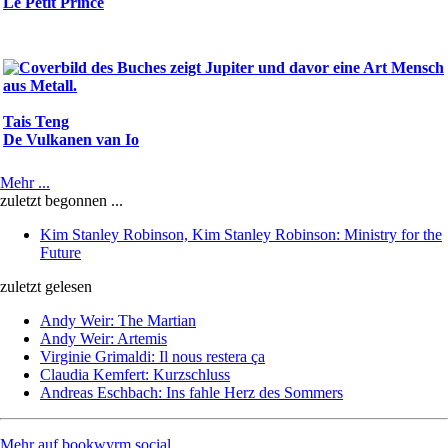
Le Petit Prince
Tais Teng
De Vulkanen van Io
Mehr ...
zuletzt begonnen ...
Kim Stanley Robinson, Kim Stanley Robinson: Ministry for the
Future
zuletzt gelesen
Andy Weir: The Martian
Andy Weir: Artemis
Virginie Grimaldi: Il nous restera ça
Claudia Kemfert: Kurzschluss
Andreas Eschbach: Ins fahle Herz des Sommers
Mehr auf bookwyrm.social ...