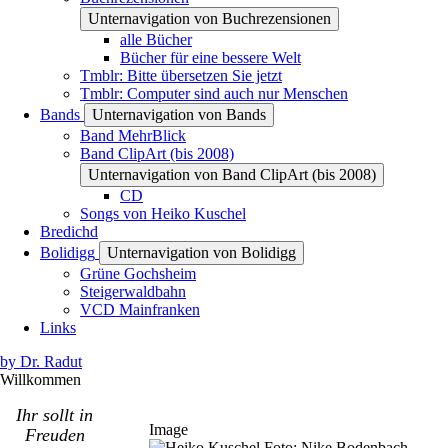
Unternavigation von Buchrezensionen
alle Bücher
Bücher für eine bessere Welt
Tmblr: Bitte übersetzen Sie jetzt
Tmblr: Computer sind auch nur Menschen
Bands
Unternavigation von Bands
Band MehrBlick
Band ClipArt (bis 2008)
Unternavigation von Band ClipArt (bis 2008)
CD
Songs von Heiko Kuschel
Bredichd
Bolidigg
Unternavigation von Bolidigg
Grüne Gochsheim
Steigerwaldbahn
VCD Mainfranken
Links
by Dr. Radut
Willkommen
Ihr sollt in
Image
Freuden