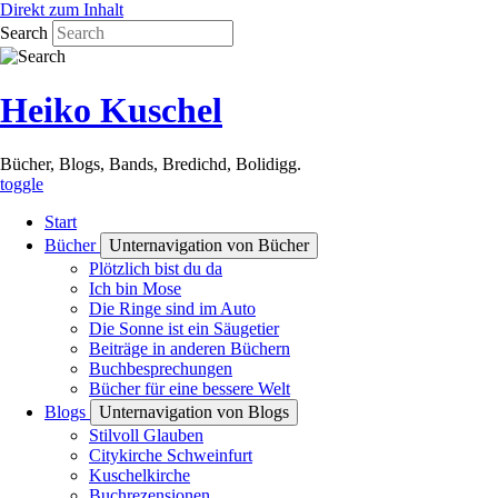
Direkt zum Inhalt
Search
Heiko Kuschel
Bücher, Blogs, Bands, Bredichd, Bolidigg.
toggle
Start
Bücher
Unternavigation von Bücher
Plötzlich bist du da
Ich bin Mose
Die Ringe sind im Auto
Die Sonne ist ein Säugetier
Beiträge in anderen Büchern
Buchbesprechungen
Bücher für eine bessere Welt
Blogs
Unternavigation von Blogs
Stilvoll Glauben
Citykirche Schweinfurt
Kuschelkirche
Buchrezensionen