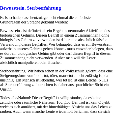
Bewusstsein, Sterbeerfahrung
Es ist schade, dass heutzutage nicht einmal die einfachsten
Grundregeln der Sprache gekonnt werden:
Bewusstsein - ist definiert als ein Ergebnis neuronaler Aktivitäten des
biologischen Gehirns. Diesen Begriff in einem Zusammenhang ohne
biologisches Gehirn zu verwenden ist daher eine absichtlich falsche
Verwendung dieses Begriffes. Wer behauptet, dass es ein Bewusstsein
außerhalb unseres Gehirns geben könne - muss entweder belegen, dass
es dort ein biologisches Gehirn gibt oder darf diesen Begriff in diesem
Zusammenhang nicht verwenden. Außer man will die Leser
absichtlich manipulieren oder täuschen.
Sterbeerfahrung: Wir haben schon in der Volksschule gelernt, dass eine
Steigerungsform von ´tot´ - tot, töter, mausetot - nicht zulässig ist; da
unsinnig. Ein Mensch ist lebendig, wer tot ist, ist eine Leiche. NTEs
als Sterbeerfahrung zu betrachten ist daher aus sprachlicher Sicht ein
Unsinn.
Todesnähe/Nahtod: Dieser Begriff ist völlig sinnlos, da es keine
zeitliche oder räumliche Nähe zum Tod gibt. Der Tod ist kein Objekt,
welches sich annähert, mit der hinterhältigen Absicht uns das Leben zu
rauben. Auch wenn manche Leute wiederholt berichten, dass sie sich