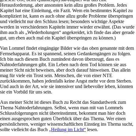
Herausforderung, aber ansonsten kein allzu großes Problem. Jedes
Kapitel hat eine Einleitung, ein Fazit. Wem ein bestimmtes Kapitel zu
kompliziert ist, kann es auch ohne allzu große Probleme überspringen
und vielleicht nur den Schluss lesen; besonders wichtige Aspekte
werden in verschiedenen Kapiteln immer wieder erwähnt. (Das wurde
ihm auch als „Wiederholungen“ angekreidet, ich finde das aber gerade
gut, um eben auch mal ein Kapitel überspringen zu können.)
Van Lommel findet eingängige Bilder wie das oben genannte mit dem
Fernsehapparat. Es ist spannend, seinen Gedankengängen zu folgen.
Ich bin nach diesem Buch zumindest davon überzeugt, dass es
Nahtoderfahrungen gibt. Ein Leben nach dem Tod können sie aus
meiner Sicht nicht beweisen, aber doch darauf hinweisen. Das allein
mag für viele ein Trost sein. Menschen, die von einer NTE
zurückkommen, haben jedenfalls keine Angst mehr vor dem Sterben.
Und auch in der Art, wie sie intensiver und liebevoller leben, könnten
sie ein Vorbild für uns sein.
Aus meiner Sicht ist dieses Buch zu Recht das Standardwerk zum
Thema Nahtoderfahrungen. Selbst, wenn man mit van Lommels
Schlussfolgerungen nicht übereinstimmt, bekommt man hier doch
einen ausgesprochen guten Überblick über das Thema. Wer einen
persönlicheren, weniger wissenschaftlichen Einstieg ins Thema sucht,
sollte vielleicht das Buch
„Heilung im Licht“
lesen.