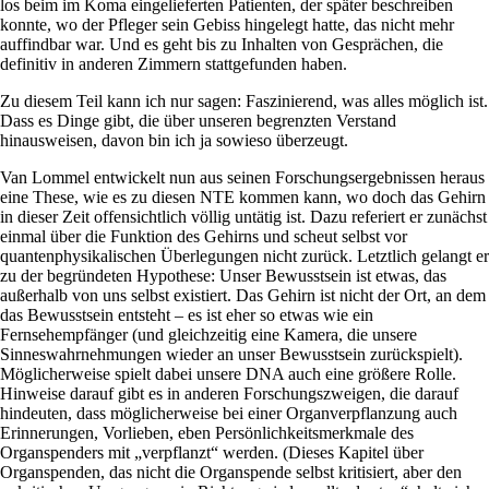
los beim im Koma eingelieferten Patienten, der später beschreiben
konnte, wo der Pfleger sein Gebiss hingelegt hatte, das nicht mehr
auffindbar war. Und es geht bis zu Inhalten von Gesprächen, die
definitiv in anderen Zimmern stattgefunden haben.
Zu diesem Teil kann ich nur sagen: Faszinierend, was alles möglich ist.
Dass es Dinge gibt, die über unseren begrenzten Verstand
hinausweisen, davon bin ich ja sowieso überzeugt.
Van Lommel entwickelt nun aus seinen Forschungsergebnissen heraus
eine These, wie es zu diesen NTE kommen kann, wo doch das Gehirn
in dieser Zeit offensichtlich völlig untätig ist. Dazu referiert er zunächst
einmal über die Funktion des Gehirns und scheut selbst vor
quantenphysikalischen Überlegungen nicht zurück. Letztlich gelangt er
zu der begründeten Hypothese: Unser Bewusstsein ist etwas, das
außerhalb von uns selbst existiert. Das Gehirn ist nicht der Ort, an dem
das Bewusstsein entsteht – es ist eher so etwas wie ein
Fernsehempfänger (und gleichzeitig eine Kamera, die unsere
Sinneswahrnehmungen wieder an unser Bewusstsein zurückspielt).
Möglicherweise spielt dabei unsere DNA auch eine größere Rolle.
Hinweise darauf gibt es in anderen Forschungszweigen, die darauf
hindeuten, dass möglicherweise bei einer Organverpflanzung auch
Erinnerungen, Vorlieben, eben Persönlichkeitsmerkmale des
Organspenders mit „verpflanzt“ werden. (Dieses Kapitel über
Organspenden, das nicht die Organspende selbst kritisiert, aber den