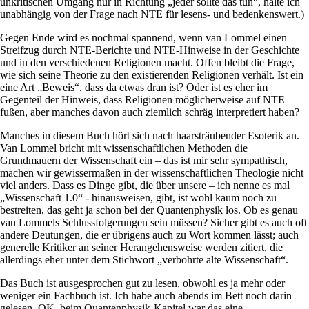
unkritischen Umgang nur in Richtung „jeder sollte das tun“, halte ich
unabhängig von der Frage nach NTE für lesens- und bedenkenswert.)
Gegen Ende wird es nochmal spannend, wenn van Lommel einen
Streifzug durch NTE-Berichte und NTE-Hinweise in der Geschichte
und in den verschiedenen Religionen macht. Offen bleibt die Frage,
wie sich seine Theorie zu den existierenden Religionen verhält. Ist ein
eine Art „Beweis“, dass da etwas dran ist? Oder ist es eher im
Gegenteil der Hinweis, dass Religionen möglicherweise auf NTE
fußen, aber manches davon auch ziemlich schräg interpretiert haben?
Manches in diesem Buch hört sich nach haarsträubender Esoterik an.
Van Lommel bricht mit wissenschaftlichen Methoden die
Grundmauern der Wissenschaft ein – das ist mir sehr sympathisch,
machen wir gewissermaßen in der wissenschaftlichen Theologie nicht
viel anders. Dass es Dinge gibt, die über unsere – ich nenne es mal
„Wissenschaft 1.0“ - hinausweisen, gibt, ist wohl kaum noch zu
bestreiten, das geht ja schon bei der Quantenphysik los. Ob es genau
van Lommels Schlussfolgerungen sein müssen? Sicher gibt es auch oft
andere Deutungen, die er übrigens auch zu Wort kommen lässt; auch
generelle Kritiker an seiner Herangehensweise werden zitiert, die
allerdings eher unter dem Stichwort „verbohrte alte Wissenschaft“.
Das Buch ist ausgesprochen gut zu lesen, obwohl es ja mehr oder
weniger ein Fachbuch ist. Ich habe auch abends im Bett noch darin
gelesen. OK, beim Quantenphysik-Kapitel war das eine