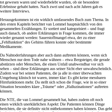
tot gewesen waren und wiederbelebt wurden, ob sie besondere
Erlebnisse gehabt hatten. Nach zwei und nach acht Jahren gab es
weitere Interviews.
Herausgekommen ist ein wirklich umfassendes Buch zum Thema. In
den ersten Kapiteln berichtet van Lommel hauptsächlich von den
gesammelten Erzählungen. Er sortiert und kategorisiert – und fragt
auch danach, ob andere Erklärungen in Frage kommen, die immer
wieder genannt werden: Sauerstoffmangel etwa, der zu einer
„Fehlfunktion“ des Gehirns führen konnte oder bestimmte
Medikamente.
Da Nahtoderfahrungen aber auch dann auftreten können, wenn sich
Menschen nur dem Tode nahe wähnen – etwa Bergsteiger, die gerade
abstürzen oder Menschen, die einen Unfall unabwendbar vor sich
sehen – sind diese Erklärungen aus seiner Sicht eher unwahrscheinlich.
Zudem war bei seinen Patienten, die ja alle in einer überwachten
Umgebung klinisch tot waren, immer klar: Es gibt keine messbaren
Hirnfunktionen mehr. Da stellt sich schon die Frage, wie in so einer
Situation besonders klare „Träume“ oder „Halluzinationen“ auftreten
können.
Die NTE, die van Lommel gesammelt hat, haben zudem oft noch
einen wirklich unerklärlichen Aspekt: Die Patienten können Dinge
berichten, die sie definitiv nicht mitbekommen haben können. Das geht