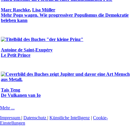
Marc Raschke
,
Lisa Müller
Mehr Pogo wagen. Wie progressiver Populismus die Demokratie
beleben kann
Antoine de Saint-Exupéry
Le Petit Prince
Tais Teng
De Vulkanen van Io
Mehr ...
Impressum
|
Datenschutz
|
Künstliche Intelligenz
|
Cookie-
Einstellungen