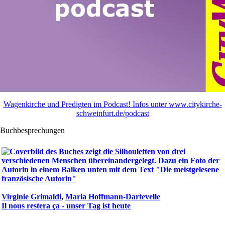
Wagenkirche und Predigten im Podcast! Infos unter www.citykirche-
schweinfurt.de/podcast
Buchbesprechungen
Virginie Grimaldi
,
Maria Hoffmann-Dartevelle
Il nous restera ça - unser Tag ist heute