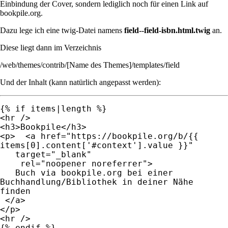
Einbindung der Cover, sondern lediglich noch für einen Link auf
bookpile.org.
Dazu lege ich eine twig-Datei namens
field--field-isbn.html.twig
an.
Diese liegt dann im Verzeichnis
/web/themes/contrib/[Name des Themes]/templates/field
Und der Inhalt (kann natürlich angepasst werden):
{% if items|length %}
<hr />
<h3>Bookpile</h3>
<p> <a href="https://bookpile.org/b/{{
items[0].content['#context'].value }}"
target="_blank"
rel="noopener noreferrer">
Buch via bookpile.org bei einer
Buchhandlung/Bibliothek in deiner Nähe
finden
</a>
</p>
<hr />
{% endif %}