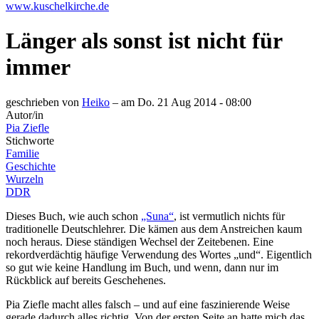
www.kuschelkirche.de
Länger als sonst ist nicht für
immer
geschrieben von
Heiko
– am
Do. 21 Aug 2014 - 08:00
Autor/in
Pia Ziefle
Stichworte
Familie
Geschichte
Wurzeln
DDR
Dieses Buch, wie auch schon
„Suna“
, ist vermutlich nichts für
traditionelle Deutschlehrer. Die kämen aus dem Anstreichen kaum
noch heraus. Diese ständigen Wechsel der Zeitebenen. Eine
rekordverdächtig häufige Verwendung des Wortes „und“. Eigentlich
so gut wie keine Handlung im Buch, und wenn, dann nur im
Rückblick auf bereits Geschehenes.
Pia Ziefle macht alles falsch – und auf eine faszinierende Weise
gerade dadurch alles richtig. Von der ersten Seite an hatte mich das