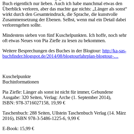
Buch eigentlich nur lieben. Auch ich habe manchmal etwas den
Überblick verloren, aber das machte gar nichts: „Länger als sonst“
wirkt durch den Gesamteindruck, die Sprache, die kunstvolle
Zusammensetzung der Ebenen. Selbst, wenn mal ein Detail dabei
verlorengehen sollte.
Mindestens sieben von fünf Kuschelpunkten. Ich hoffe, noch sehr
oft etwas Neues von Pia Ziefle zu lesen zu bekommen.
Weitere Besprechungen des Buches in der Blogtour:
http://ka-sas-
buchfinder.blogspot.de/2014/08/blogtourfahrplan-blogtour-…
Kuschelpunkte
Buchinformationen
Pia Ziefle: Länger als sonst ist nicht für immer, Gebundene
Ausgabe: 320 Seiten, Verlag: Arche (1. September 2014),
ISBN: 978-3716027158, 19,99 €
Taschenbuch: 288 Seiten, Ullstein Taschenbuch Verlag (14. März
2016), ISBN 978-3-5486-1225-6, 9,99 €
E-Book: 15,99 €