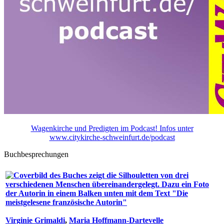
Wagenkirche und Predigten im Podcast! Infos unter
www.citykirche-schweinfurt.de/podcast
Buchbesprechungen
Virginie Grimaldi
,
Maria Hoffmann-Dartevelle