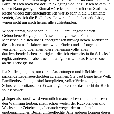
Buch, das ich noch vor der Drucklegung von ihr zu lesen bekam, in
seinen Bann gezogen. Einmal wäre ich beinahe mit dem Stadtbus
lesend wieder zurückgefahren: Ich war so sehr in die Geschichte
vertieft, dass ich die Endhaltestelle wirklich nicht bemerkt hätte,
wären nicht um mich herum alle aufgestanden.
Wieder einmal, wie schon in „Suna“: Familiengeschichten.
Gebrochene Biographien. Auseinandergerissene Familien.
Menschen, die sich über Ländergrenzen hinweg lieben. Menschen,
die sich erst nach Jahrzehnten wiederfinden und anfangen zu
verstehen. Und über allem diese geheimnisvolle, alles
durchwebende Lebenstraurigkeit, die sich einerseits in ihr Schicksal
ergibt, andererseits aber auch nie aufgeben will, das Bessere sucht,
an die Liebe glaubt.
Pia Ziefle gelingt es, nur durch Andeutungen und Rückblenden
packende Lebensgeschichten zu erzählen. Sie baut keine heile Welt:
Familienbeziehungen sind kompliziert, voller Verletzungen,
Sehnsüchte, enttäuschter Erwartungen. Gerade das macht ihr Buch
so lesenswert.
„Länger als sonst“ wird vermutlich manche Leserinnen und Leser in
den Wahnsinn treiben, allein schon wegen der Rückblenden und
Wechsel der Zeitebenen, aber auch wegen der manchmal
unübersichtlichen Beziehungsgeflechte. Alle anderen können dieses