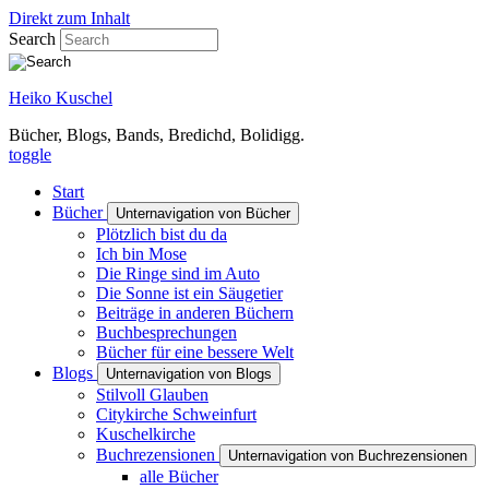
Direkt zum Inhalt
Search
Heiko Kuschel
Bücher, Blogs, Bands, Bredichd, Bolidigg.
toggle
Start
Bücher
Unternavigation von Bücher
Plötzlich bist du da
Ich bin Mose
Die Ringe sind im Auto
Die Sonne ist ein Säugetier
Beiträge in anderen Büchern
Buchbesprechungen
Bücher für eine bessere Welt
Blogs
Unternavigation von Blogs
Stilvoll Glauben
Citykirche Schweinfurt
Kuschelkirche
Buchrezensionen
Unternavigation von Buchrezensionen
alle Bücher